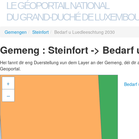
LE GÉOPORTAIL NATIONAL
DU GRAND-DUCHÉ DE LUXEMBO
Gemengen
/
Steinfort
/
Bedarf u Luedleeschtung 2030
Gemeng : Steinfort -> Bedarf
Hei fannt dir eng Duerstellung vun dem Layer an der Gemeng, déi dir 
Geoportal.
+
Bedarf
–