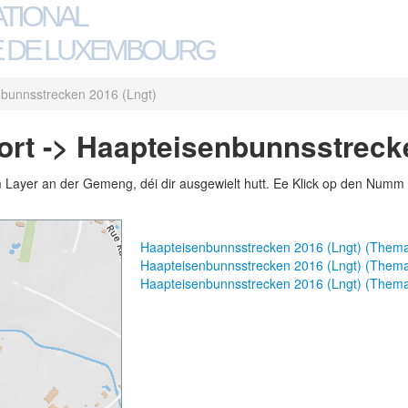
ATIONAL
 DE LUXEMBOURG
bunnsstrecken 2016 (Lngt)
ort -> Haapteisenbunnsstreck
m Layer an der Gemeng, déi dir ausgewielt hutt. Ee Klick op den Numm 
Haapteisenbunnsstrecken 2016 (Lngt) (Them
Haapteisenbunnsstrecken 2016 (Lngt) (Them
Haapteisenbunnsstrecken 2016 (Lngt) (Them