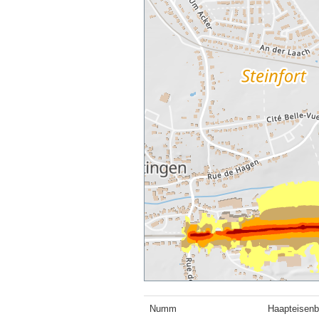
Numm
Haapteisenb