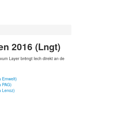
en 2016 (Lngt)
vum Layer brëngt Iech direkt an de
a Emwelt)
a PAG)
a Lenoz)