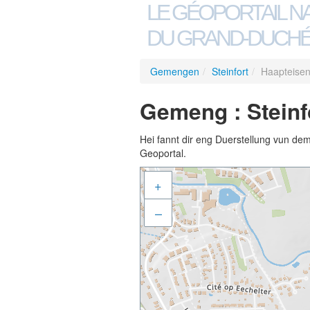
LE GÉOPORTAIL N
DU GRAND-DUCHÉ
Gemengen
/
Steinfort
/
Haapteisen
Gemeng : Steinf
Hei fannt dir eng Duerstellung vun de
Geoportal.
+
–