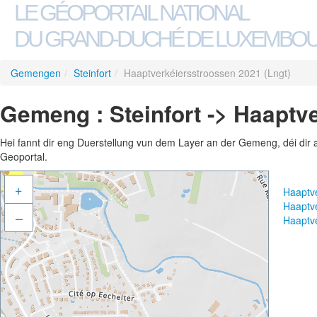
LE GÉOPORTAIL NATIONAL
DU GRAND-DUCHÉ DE LUXEMBO
Gemengen
/
Steinfort
/
Haaptverkéiersstroossen 2021 (Lngt)
Gemeng : Steinfort -> Haaptv
Hei fannt dir eng Duerstellung vun dem Layer an der Gemeng, déi dir 
Geoportal.
+
Haaptv
Haaptv
–
Haaptv