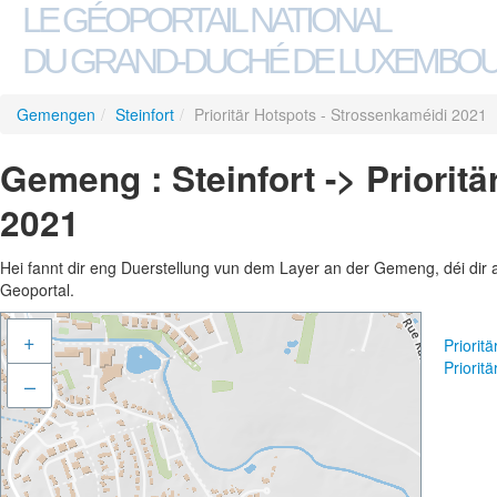
LE GÉOPORTAIL NATIONAL
DU GRAND-DUCHÉ DE LUXEMBO
Gemengen
/
Steinfort
/
Prioritär Hotspots - Strossenkaméidi 2021
Gemeng : Steinfort -> Priorit
2021
Hei fannt dir eng Duerstellung vun dem Layer an der Gemeng, déi dir 
Geoportal.
+
Priorit
Priorit
–