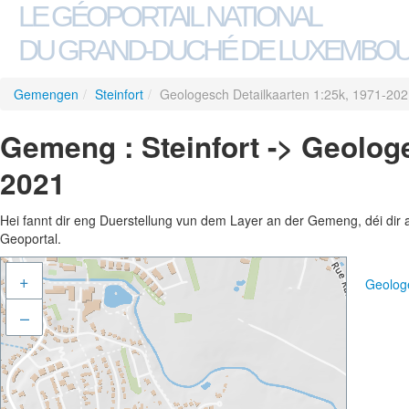
LE GÉOPORTAIL NATIONAL
DU GRAND-DUCHÉ DE LUXEMBO
Gemengen
/
Steinfort
/
Geologesch Detailkaarten 1:25k, 1971-20
Gemeng : Steinfort -> Geolog
2021
Hei fannt dir eng Duerstellung vun dem Layer an der Gemeng, déi dir 
Geoportal.
+
Geolog
–