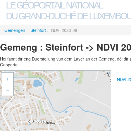
LE GÉOPORTAIL NATIONAL
DU GRAND-DUCHÉ DE LUXEMBO
Gemengen
/
Steinfort
/
NDVI 2023-08
Gemeng : Steinfort -> NDVI 2
Hei fannt dir eng Duerstellung vun dem Layer an der Gemeng, déi dir 
Geoportal.
+
NDVI 2
–