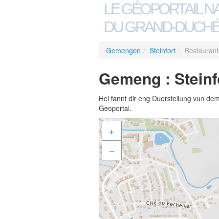
LE GÉOPORTAIL N
DU GRAND-DUCHÉ
Gemengen
/
Steinfort
/
Restauran
Gemeng : Steinf
Hei fannt dir eng Duerstellung vun de
Geoportal.
+
–