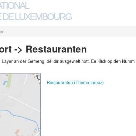
ATIONAL
 DE LUXEMBOURG
ten
ort -> Restauranten
m Layer an der Gemeng, déi dir ausgewielt hutt. Ee Klick op den Numm 
Restauranten (Thema Lenoz)