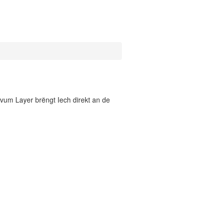
vum Layer brëngt Iech direkt an de