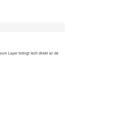
vum Layer brëngt Iech direkt an de