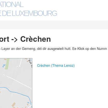
ATIONAL
 DE LUXEMBOURG
ort -> Crèchen
m Layer an der Gemeng, déi dir ausgewielt hutt. Ee Klick op den Numm 
Crèchen (Thema Lenoz)