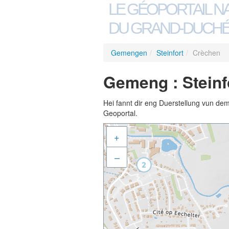
LE GÉOPORTAIL N
DU GRAND-DUCHÉ
Gemengen
/
Steinfort
/
Crèchen
Gemeng : Steinf
Hei fannt dir eng Duerstellung vun de
Geoportal.
+
–