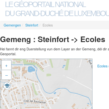
LE GÉOPORTAIL NATIONAL
DU GRAND-DUCHÉ DE LUXEMBO
Gemengen
/
Steinfort
/
Ecoles
Gemeng : Steinfort -> Ecoles
Hei fannt dir eng Duerstellung vun dem Layer an der Gemeng, déi dir 
Geoportal.
+
Ecoles
–