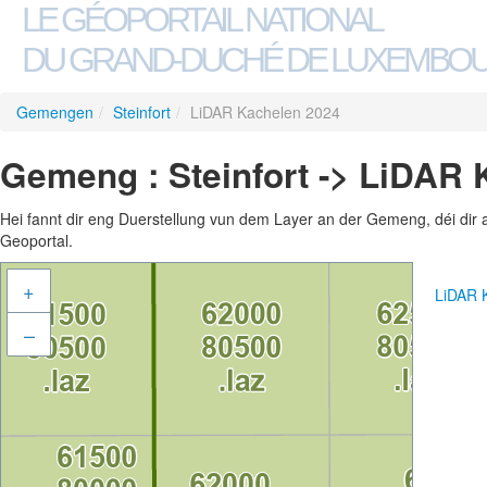
LE GÉOPORTAIL NATIONAL
DU GRAND-DUCHÉ DE LUXEMBO
Gemengen
/
Steinfort
/
LiDAR Kachelen 2024
Gemeng : Steinfort -> LiDAR
Hei fannt dir eng Duerstellung vun dem Layer an der Gemeng, déi dir 
Geoportal.
+
LiDAR 
–