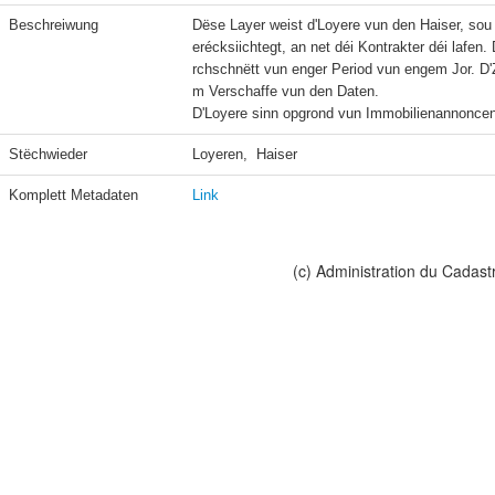
Beschreiwung
Dëse Layer weist d'Loyere vun den Haiser, sou
erécksiichtegt, an net déi Kontrakter déi lafe
rchschnëtt vun enger Period vun engem Jor. D'
m Verschaffe vun den Daten.

D'Loyere sinn opgrond vun Immobilienannoncen a
Stëchwieder
Loyeren,  Haiser
Komplett Metadaten
Link
(c) Administration du Cadast