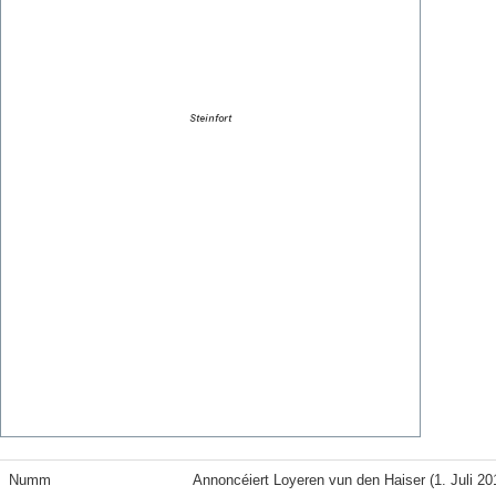
Numm
Annoncéiert Loyeren vun den Haiser (1. Juli 20