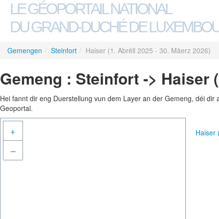
LE GÉOPORTAIL NATIONAL
DU GRAND-DUCHÉ DE LUXEMBO
Gemengen
/
Steinfort
/
Haiser (1. Abrëll 2025 - 30. Mäerz 2026)
Gemeng : Steinfort -> Haiser (
Hei fannt dir eng Duerstellung vun dem Layer an der Gemeng, déi dir 
Geoportal.
+
Haiser 
–