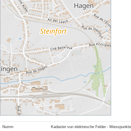
Numm
Kadaster vun elektresche Felder - Miesspunkt