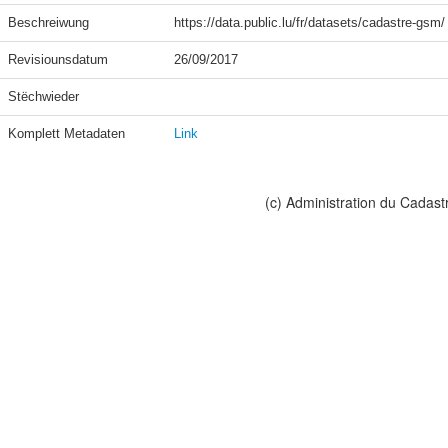
Beschreiwung
https://data.public.lu/fr/datasets/cadastre-gsm/
Revisiounsdatum
26/09/2017
Stëchwieder
Komplett Metadaten
Link
(c) Administration du Cadast