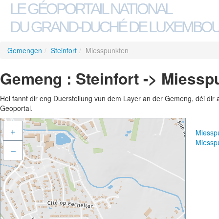
LE GÉOPORTAIL NATIONAL
DU GRAND-DUCHÉ DE LUXEMBO
Gemengen
/
Steinfort
/
Miesspunkten
Gemeng : Steinfort -> Miessp
Hei fannt dir eng Duerstellung vun dem Layer an der Gemeng, déi dir 
Geoportal.
+
Miessp
Miessp
–