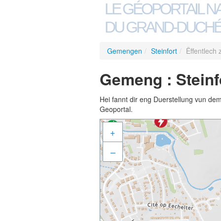
LE GÉOPORTAIL N
DU GRAND-DUCHÉ
Gemengen
/
Steinfort
/
Ëffentlech
Gemeng : Steinf
Hei fannt dir eng Duerstellung vun de
Geoportal.
+
–