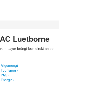
h AC Luetborne
vum Layer brëngt Iech direkt an de
 Allgemeng)
 Tourismus)
a PAG)
 Energie)