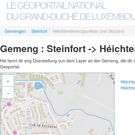
LE GÉOPORTAIL NATIONAL
DU GRAND-DUCHÉ DE LUXEMBO
Gemengen
/
Steinfort
/
Héichtereferenzpunkten (nei Skizzen)
Gemeng : Steinfort -> Héichte
Hei fannt dir eng Duerstellung vun dem Layer an der Gemeng, déi dir 
Geoportal.
+
Héichte
Héichte
–