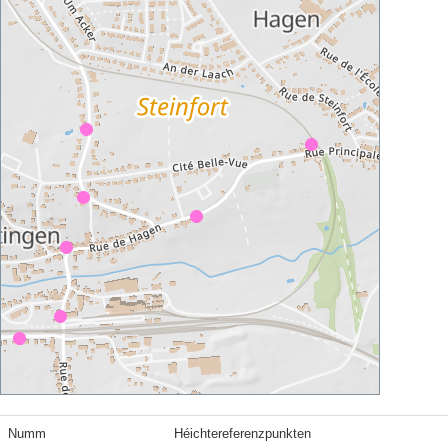
Numm
Héichtereferenzpunkten