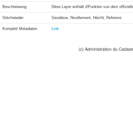
Beschreiwung
Dëse Layer enthält d'Punkten vun dem offiziel
Stëchwieder
Geodäsie, Nivellement, Héicht, Referenz
Komplett Metadaten
Link
(c) Administration du Cadast