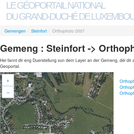
LE GÉOPORTAIL NATIONAL
DU GRAND-DUCHÉ DE LUXEMBO
Gemengen
/
Steinfort
/
Orthophoto 2007
Gemeng : Steinfort -> Orthop
Hei fannt dir eng Duerstellung vun dem Layer an der Gemeng, déi dir 
Geoportal.
+
Orthop
Orthop
–
Orthop