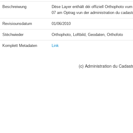
Beschreiwung
Dëse Layer enthält déi offiziell Orthophoto vu
07 am Optrag vun der administration du cadast
Revisiounsdatum
01/06/2010
Stëchwieder
Orthophoto, Loftbild, Geodaten, Orthofoto
Komplett Metadaten
Link
(c) Administration du Cadast