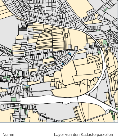
Numm
Layer vun den Kadasterparzellen