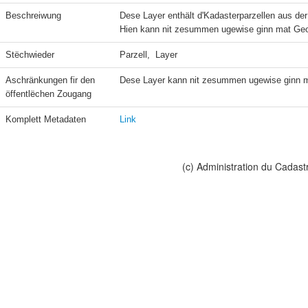
Beschreiwung
Dese Layer enthält d'Kadasterparzellen aus der
Hien kann nit zesummen ugewise ginn mat Geo
Stëchwieder
Parzell,  Layer
Aschränkungen fir den 
Dese Layer kann nit zesummen ugewise ginn m
öffentlëchen Zougang
Komplett Metadaten
Link
(c) Administration du Cadast