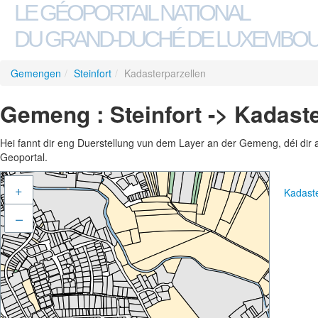
LE GÉOPORTAIL NATIONAL
DU GRAND-DUCHÉ DE LUXEMBO
Gemengen
/
Steinfort
/
Kadasterparzellen
Gemeng : Steinfort -> Kadast
Hei fannt dir eng Duerstellung vun dem Layer an der Gemeng, déi dir 
Geoportal.
+
Kadast
–