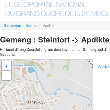
LE GÉOPORTAIL NATIONAL
DU GRAND-DUCHÉ DE LUXEMBO
Gemengen
/
Steinfort
/
Apdikten
Gemeng : Steinfort -> Apdikt
Hei fannt dir eng Duerstellung vun dem Layer an der Gemeng, déi dir 
Geoportal.
+
Apdikt
–