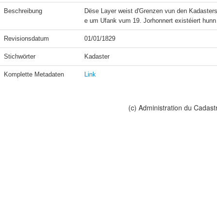
Beschreibung
Dëse Layer weist d'Grenzen vun den Kadasters
e um Ufank vum 19. Jorhonnert existéiert hun
Revisionsdatum
01/01/1829
Stichwörter
Kadaster
Komplette Metadaten
Link
(c) Administration du Cadast