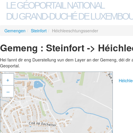
LE GÉOPORTAIL NATIONAL
DU GRAND-DUCHÉ DE LUXEMBO
Gemengen
/
Steinfort
/
Héichleeschtungssender
Gemeng : Steinfort -> Héich
Hei fannt dir eng Duerstellung vun dem Layer an der Gemeng, déi dir 
Geoportal.
+
Héichl
–