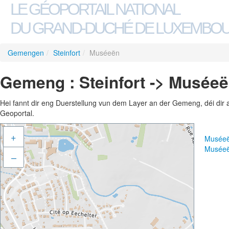
LE GÉOPORTAIL NATIONAL
DU GRAND-DUCHÉ DE LUXEMBO
Gemengen
/
Steinfort
/
Muséeën
Gemeng : Steinfort -> Musée
Hei fannt dir eng Duerstellung vun dem Layer an der Gemeng, déi dir 
Geoportal.
+
Muséeë
Muséeë
–