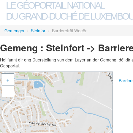
LE GÉOPORTAIL NATIONAL
DU GRAND-DUCHÉ DE LUXEMBO
Gemengen
/
Steinfort
/
Barrierefräi Weeër
Gemeng : Steinfort -> Barrier
Hei fannt dir eng Duerstellung vun dem Layer an der Gemeng, déi dir 
Geoportal.
+
Barrier
–