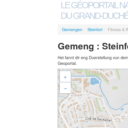
LE GÉOPORTAIL N
DU GRAND-DUCHÉ
Gemengen
/
Steinfort
/
Fitness & 
Gemeng : Steinf
Hei fannt dir eng Duerstellung vun de
Geoportal.
+
–