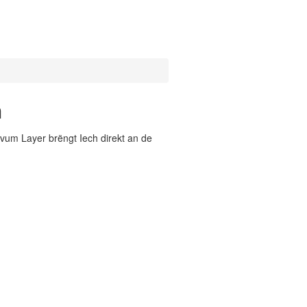
n
vum Layer brëngt Iech direkt an de