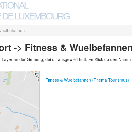
ATIONAL
 DE LUXEMBOURG
Wuelbefannen
ort -> Fitness & Wuelbefanne
m Layer an der Gemeng, déi dir ausgewielt hutt. Ee Klick op den Numm 
Fitness & Wuelbefannen (Thema Tourismus)