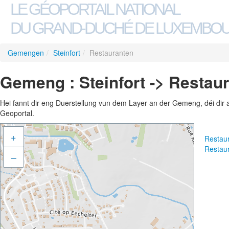
LE GÉOPORTAIL NATIONAL
DU GRAND-DUCHÉ DE LUXEMBO
Gemengen
/
Steinfort
/
Restauranten
Gemeng : Steinfort -> Restau
Hei fannt dir eng Duerstellung vun dem Layer an der Gemeng, déi dir 
Geoportal.
+
Restau
Restau
–