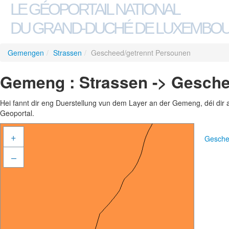
LE GÉOPORTAIL NATIONAL
DU GRAND-DUCHÉ DE LUXEMBO
Gemengen
/
Strassen
/
Gescheed/getrennt Persounen
Gemeng : Strassen -> Gesche
Hei fannt dir eng Duerstellung vun dem Layer an der Gemeng, déi dir 
Geoportal.
+
Gesche
–