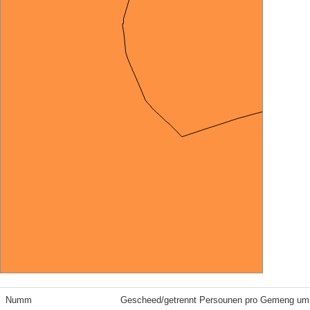
Numm
Gescheed/getrennt Persounen pro Gemeng um 