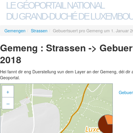
LE GÉOPORTAIL NATIONAL
DU GRAND-DUCHÉ DE LUXEMBO
Gemengen
/
Strassen
/
Gebuertsuert pro Gemeng um 1. Januar 
Gemeng : Strassen -> Gebuer
2018
Hei fannt dir eng Duerstellung vun dem Layer an der Gemeng, déi dir 
Geoportal.
+
Gebuer
–