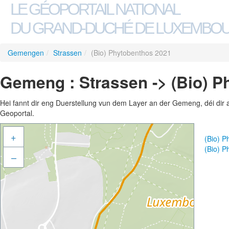
LE GÉOPORTAIL NATIONAL
DU GRAND-DUCHÉ DE LUXEMBO
Gemengen
/
Strassen
/
(Bio) Phytobenthos 2021
Gemeng : Strassen -> (Bio) P
Hei fannt dir eng Duerstellung vun dem Layer an der Gemeng, déi dir 
Geoportal.
+
(Bio) 
(Bio) 
–