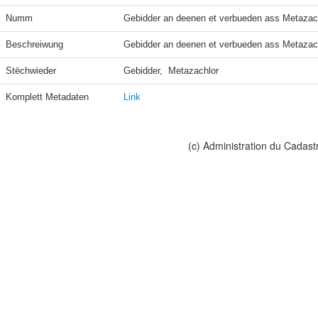
Numm
Gebidder an deenen et verbueden ass Metazac
Beschreiwung
Gebidder an deenen et verbueden ass Metazac
Stëchwieder
Gebidder,  Metazachlor
Komplett Metadaten
Link
(c) Administration du Cadast