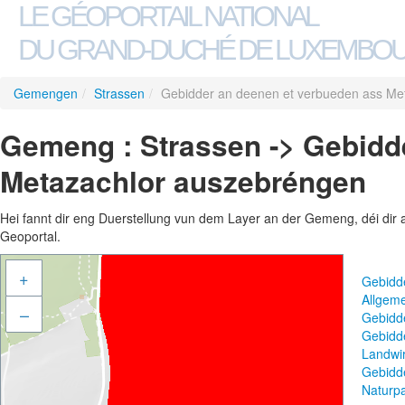
LE GÉOPORTAIL NATIONAL
DU GRAND-DUCHÉ DE LUXEMBO
Gemengen
/
Strassen
/
Gebidder an deenen et verbueden ass Me
Gemeng : Strassen -> Gebidd
Metazachlor auszebréngen
Hei fannt dir eng Duerstellung vun dem Layer an der Gemeng, déi dir 
Geoportal.
+
Gebidd
Allgem
–
Gebidd
Gebidd
Landwir
Gebidd
Naturpa