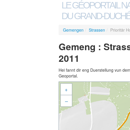
LE GÉOPORTAIL N
DU GRAND-DUCHÉ
Gemengen
/
Strassen
/
Prioritär 
Gemeng : Strass
2011
Hei fannt dir eng Duerstellung vun de
Geoportal.
+
–