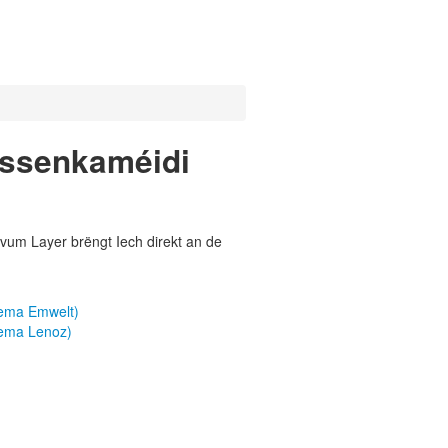
rossenkaméidi
vum Layer brëngt Iech direkt an de
hema Emwelt)
hema Lenoz)