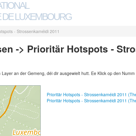
ATIONAL
 DE LUXEMBOURG
Hotspots - Strossenkaméidi 2011
en -> Prioritär Hotspots - St
m Layer an der Gemeng, déi dir ausgewielt hutt. Ee Klick op den Numm 
Prioritär Hotspots - Strossenkaméidi 2011 (T
Prioritär Hotspots - Strossenkaméidi 2011 (T