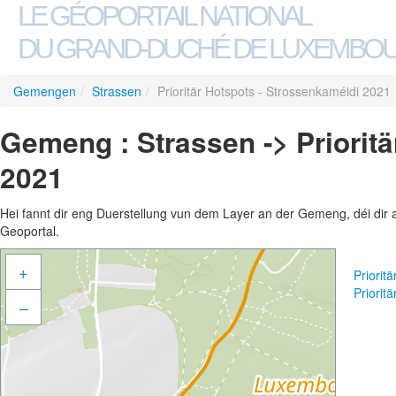
LE GÉOPORTAIL NATIONAL
DU GRAND-DUCHÉ DE LUXEMBO
Gemengen
/
Strassen
/
Prioritär Hotspots - Strossenkaméidi 2021
Gemeng : Strassen -> Priorit
2021
Hei fannt dir eng Duerstellung vun dem Layer an der Gemeng, déi dir 
Geoportal.
+
Priorit
Priorit
–