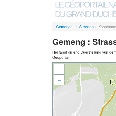
LE GÉOPORTAIL N
DU GRAND-DUCHÉ
Gemengen
/
Strassen
/
Koordinat
Gemeng : Stras
Hei fannt dir eng Duerstellung vun de
Geoportal.
+
–