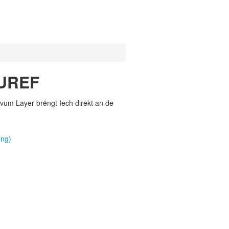
LUREF
vum Layer brëngt Iech direkt an de
eng)