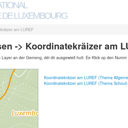
ATIONAL
 DE LUXEMBOURG
ekräizer am LUREF
sen -> Koordinatekräizer am 
m Layer an der Gemeng, déi dir ausgewielt hutt. Ee Klick op den Numm 
Koordinatekräizer am LUREF (Thema Allgem
Koordinatekräizer am LUREF (Thema Schoul)