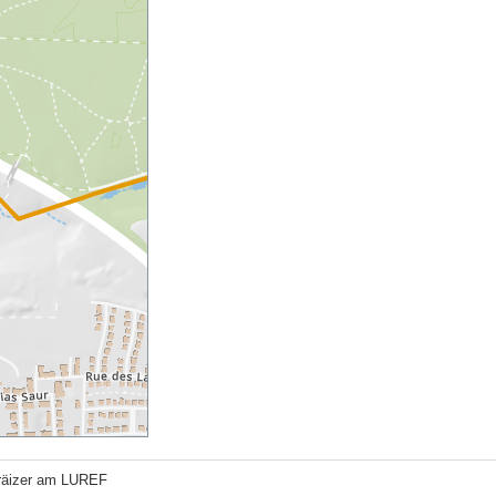
räizer am LUREF