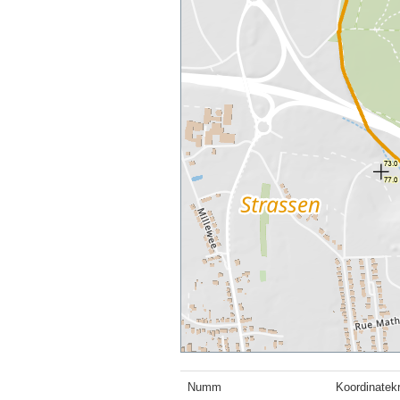
Numm
Koordinatek