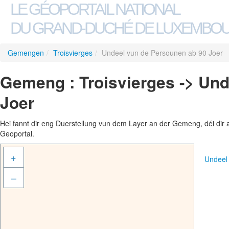
LE GÉOPORTAIL NATIONAL
DU GRAND-DUCHÉ DE LUXEMBO
Gemengen
/
Troisvierges
/
Undeel vun de Persounen ab 90 Joer
Gemeng : Troisvierges -> Un
Joer
Hei fannt dir eng Duerstellung vun dem Layer an der Gemeng, déi dir 
Geoportal.
+
Undeel
–