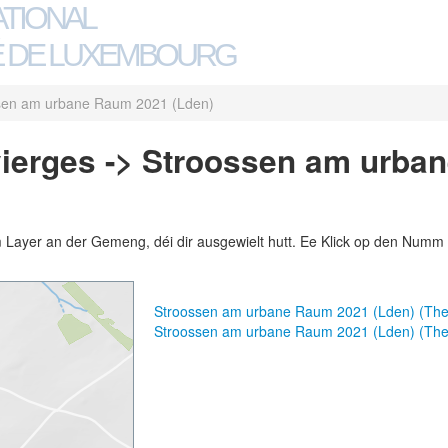
ATIONAL
 DE LUXEMBOURG
sen am urbane Raum 2021 (Lden)
vierges -> Stroossen am urba
m Layer an der Gemeng, déi dir ausgewielt hutt. Ee Klick op den Numm 
Stroossen am urbane Raum 2021 (Lden) (Th
Stroossen am urbane Raum 2021 (Lden) (Th