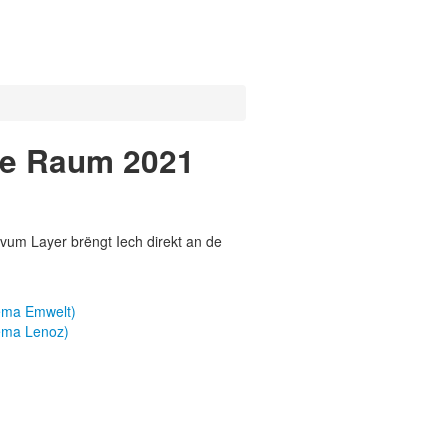
ne Raum 2021
vum Layer brëngt Iech direkt an de
ema Emwelt)
ema Lenoz)