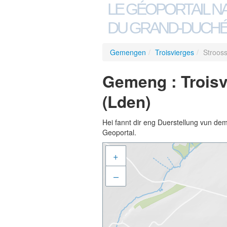
LE GÉOPORTAIL N
DU GRAND-DUCHÉ
Gemengen
/
Troisvierges
/
Stroos
Gemeng : Trois
(Lden)
Hei fannt dir eng Duerstellung vun de
Geoportal.
+
–