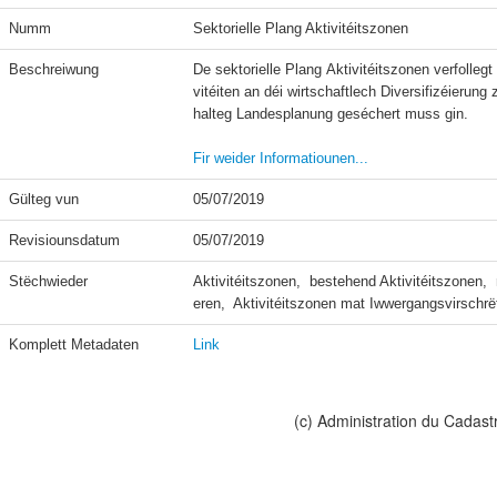
Numm
Sektorielle Plang Aktivitéitszonen
Beschreiwung
De sektorielle Plang Aktivitéitszonen verfolle
vitéiten an déi wirtschaftlech Diversifizéierun
halteg Landesplanung geséchert muss gin.

Fir weider Informatiounen...
Gülteg vun
05/07/2019
Revisiounsdatum
05/07/2019
Stëchwieder
Aktivitéitszonen,  bestehend Aktivitéitszonen, 
eren,  Aktivitéitszonen mat Iwwergangsvirschrë
Komplett Metadaten
Link
(c) Administration du Cadast