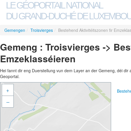
LE GÉOPORTAIL NATIONAL
DU GRAND-DUCHÉ DE LUXEMBO
Gemengen
/
Troisvierges
/
Bestehend Aktivitéitszonen fir Emzekla
Gemeng : Troisvierges -> Best
Emzeklasséieren
Hei fannt dir eng Duerstellung vun dem Layer an der Gemeng, déi dir 
Geoportal.
+
Bestehe
–