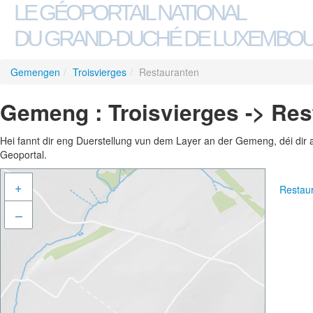
LE GÉOPORTAIL NATIONAL
DU GRAND-DUCHÉ DE LUXEMBO
Gemengen
/
Troisvierges
/
Restauranten
Gemeng : Troisvierges -> Res
Hei fannt dir eng Duerstellung vun dem Layer an der Gemeng, déi dir 
Geoportal.
+
Restau
–