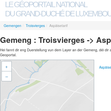
LE GÉOPORTAIL NATIONAL
DU GRAND-DUCHÉ DE LUXEMBO
Gemengen
/
Troisvierges
/
Aspäisetarif
Gemeng : Troisvierges -> Aspä
Hei fannt dir eng Duerstellung vun dem Layer an der Gemeng, déi dir 
Geoportal.
+
Aspäise
–