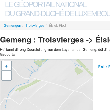
LE GÉOPORTAIL NATIONAL
DU GRAND-DUCHÉ DE LUXEMBO
Gemengen
/
Troisvierges
/
Éislek Pied
Gemeng : Troisvierges -> Éis
Hei fannt dir eng Duerstellung vun dem Layer an der Gemeng, déi dir 
Geoportal.
+
Éislek 
–