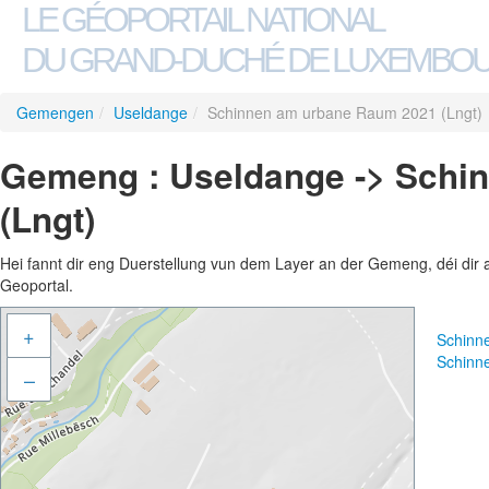
LE GÉOPORTAIL NATIONAL
DU GRAND-DUCHÉ DE LUXEMBO
Gemengen
/
Useldange
/
Schinnen am urbane Raum 2021 (Lngt)
Gemeng : Useldange -> Schi
(Lngt)
Hei fannt dir eng Duerstellung vun dem Layer an der Gemeng, déi dir 
Geoportal.
+
Schinn
Schinn
–