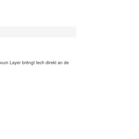
vum Layer brëngt Iech direkt an de