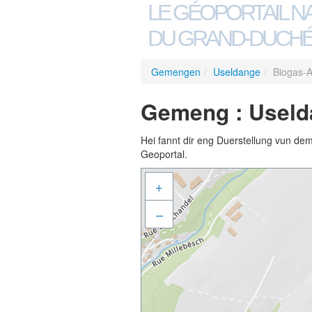
LE GÉOPORTAIL N
DU GRAND-DUCHÉ
Gemengen
/
Useldange
/
Biogas-
Gemeng : Useld
Hei fannt dir eng Duerstellung vun de
Geoportal.
+
–