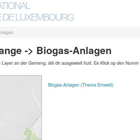
ATIONAL
 DE LUXEMBOURG
Anlagen
ange -> Biogas-Anlagen
m Layer an der Gemeng, déi dir ausgewielt hutt. Ee Klick op den Numm 
Biogas-Anlagen (Thema Emwelt)