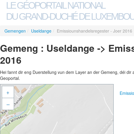
LE GÉOPORTAIL NATIONAL
DU GRAND-DUCHÉ DE LUXEMBO
Gemengen
/
Useldange
/
Emissiounshandelsregester - Joer 2016
Gemeng : Useldange -> Emiss
2016
Hei fannt dir eng Duerstellung vun dem Layer an der Gemeng, déi dir 
Geoportal.
+
Emissi
–