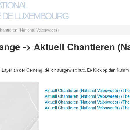
ATIONAL
 DE LUXEMBOURG
Chantieren (National Velosweeër)
nge -> Aktuell Chantieren (Na
m Layer an der Gemeng, déi dir ausgewielt hutt. Ee Klick op den Numm 
Aktuell Chantieren (National Velosweeër) (T
Aktuell Chantieren (National Velosweeër) (T
Aktuell Chantieren (National Velosweeër) (T
Aktuell Chantieren (National Velosweeër) (Th