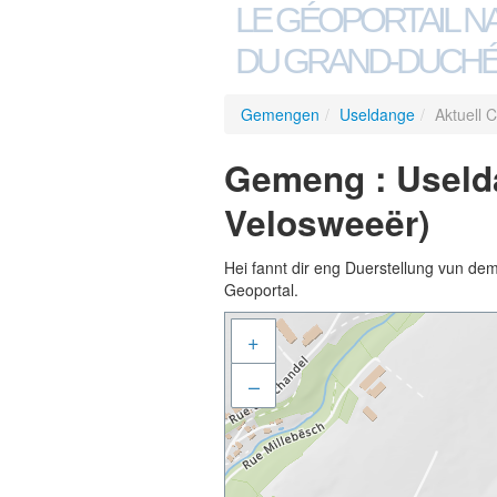
LE GÉOPORTAIL N
DU GRAND-DUCHÉ
Gemengen
/
Useldange
/
Aktuell 
Gemeng : Uselda
Velosweeër)
Hei fannt dir eng Duerstellung vun de
Geoportal.
+
–