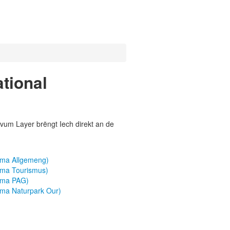
tional
vum Layer brëngt Iech direkt an de
hema Allgemeng)
hema Tourismus)
hema PAG)
ema Naturpark Our)