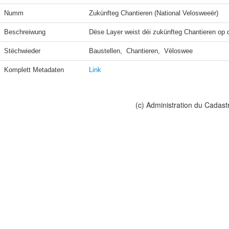
Numm
Zukünfteg Chantieren (National Velosweeër)
Beschreiwung
Dëse Layer weist déi zukünfteg Chantieren op 
Stëchwieder
Baustellen,  Chantieren,  Vëloswee
Komplett Metadaten
Link
(c) Administration du Cadast