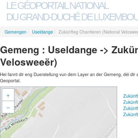
LE GÉOPORTAIL NATIONAL
DU GRAND-DUCHÉ DE LUXEMBO
Gemengen
/
Useldange
/
Zukünfteg Chantieren (National Veloswe
Gemeng : Useldange -> Zukünf
Velosweeër)
Hei fannt dir eng Duerstellung vun dem Layer an der Gemeng, déi dir 
Geoportal.
+
Zukünft
Zukünft
–
Zukünf
Zukünft