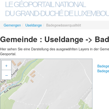
LE GÉOPORTAIL NATIONAL
DU GRAND-DUCHÉ DE LUXEMBO
Gemengen
/
Useldange
/
Badegewässerqualitéit
Gemeinde : Useldange -> Bad
Hier sehen Sie eine Darstellung des ausgewählten Layers in der Gemein
Geoportal.
+
Badegew
Badege
–