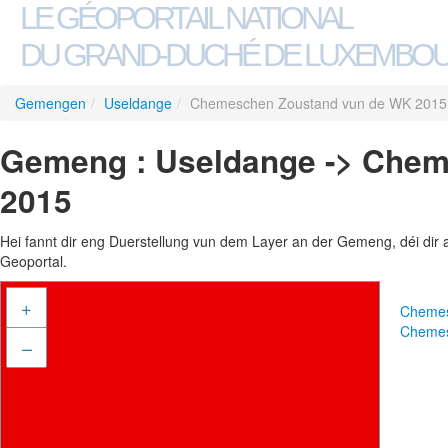
LE GÉOPORTAIL NATIONAL
DU GRAND-DUCHÉ DE LUXEMBO
Gemengen
/
Useldange
/
Chemeschen Zoustand vun de WK 2015
Gemeng : Useldange -> Che
2015
Hei fannt dir eng Duerstellung vun dem Layer an der Gemeng, déi dir 
Geoportal.
+
Chemes
Chemes
–