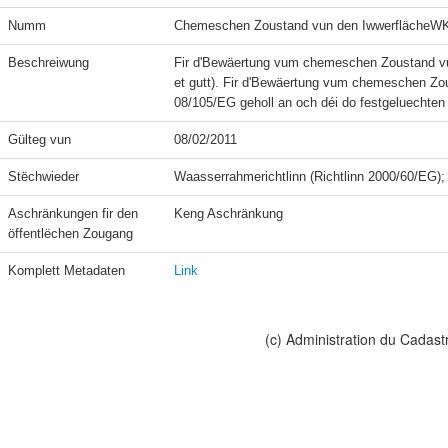
Numm
Chemeschen Zoustand vun den IwwerflächeW
Beschreiwung
Fir d'Bewäertung vum chemeschen Zoustand vu
et gutt). Fir d'Bewäertung vum chemeschen Zous
08/105/EG geholl an och déi do festgeluechten
Gülteg vun
08/02/2011
Stëchwieder
Waasserrahmerichtlinn (Richtlinn 2000/60/EG)
Aschränkungen fir den 
Keng Aschränkung
öffentlëchen Zougang
Komplett Metadaten
Link
(c) Administration du Cadast