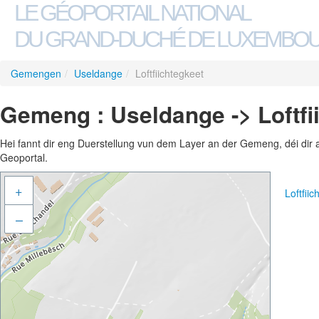
LE GÉOPORTAIL NATIONAL
DU GRAND-DUCHÉ DE LUXEMBO
Gemengen
/
Useldange
/
Loftfiichtegkeet
Gemeng : Useldange -> Loftfi
Hei fannt dir eng Duerstellung vun dem Layer an der Gemeng, déi dir 
Geoportal.
+
Loftfii
–