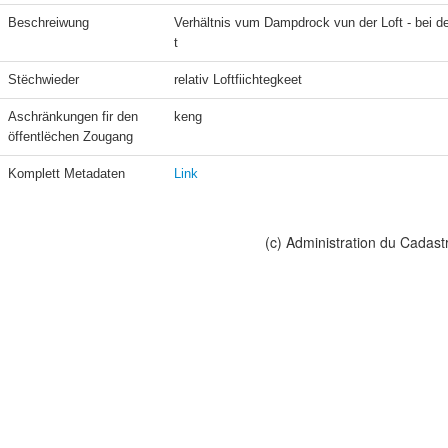
Beschreiwung
Verhältnis vum Dampdrock vun der Loft - bei d
t
Stëchwieder
relativ Loftfiichtegkeet
Aschränkungen fir den 
keng
öffentlëchen Zougang
Komplett Metadaten
Link
(c) Administration du Cadast