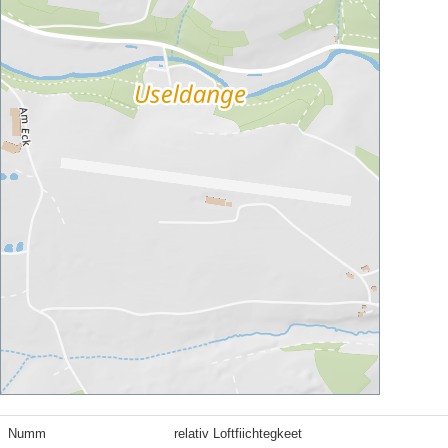
Numm
relativ Loftfiichtegkeet