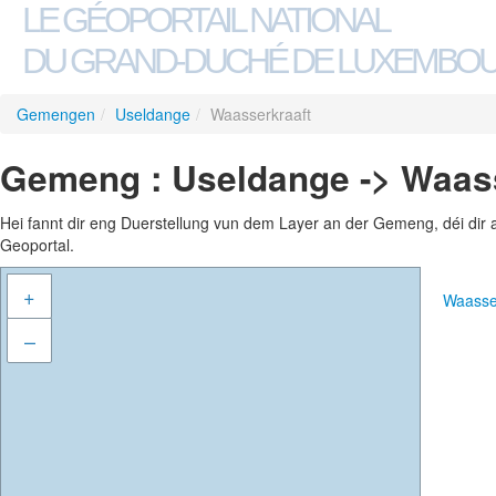
LE GÉOPORTAIL NATIONAL
DU GRAND-DUCHÉ DE LUXEMBO
Gemengen
/
Useldange
/
Waasserkraaft
Gemeng : Useldange -> Waass
Hei fannt dir eng Duerstellung vun dem Layer an der Gemeng, déi dir 
Geoportal.
+
Waasse
–