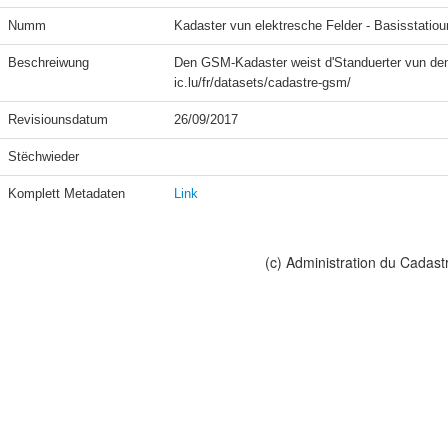
Numm
Kadaster vun elektresche Felder - Basisstatio
Beschreiwung
Den GSM-Kadaster weist d'Standuerter vun den 
ic.lu/fr/datasets/cadastre-gsm/
Revisiounsdatum
26/09/2017
Stëchwieder
Komplett Metadaten
Link
(c) Administration du Cadast