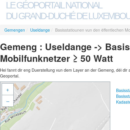
LE GÉOPORTAIL NATIONAL
DU GRAND-DUCHÉ DE LUXEMBO
Gemengen
/
Useldange
/
Basisstatiounen vun den ëffentlechen Mo
Gemeng : Useldange -> Basis
Mobilfunknetzer ≥ 50 Watt
Hei fannt dir eng Duerstellung vun dem Layer an der Gemeng, déi dir 
Geoportal.
+
Basisst
Basisst
–
Kadast