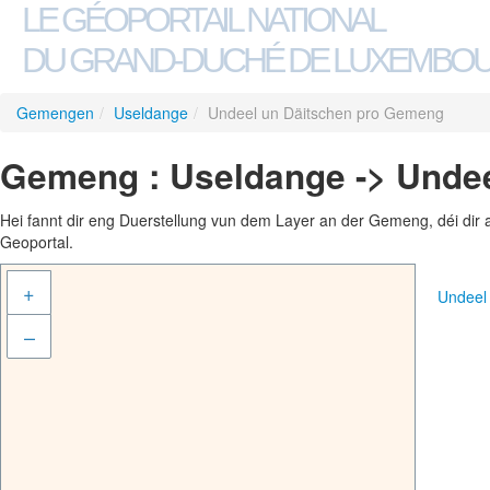
LE GÉOPORTAIL NATIONAL
DU GRAND-DUCHÉ DE LUXEMBO
Gemengen
/
Useldange
/
Undeel un Däitschen pro Gemeng
Gemeng : Useldange -> Unde
Hei fannt dir eng Duerstellung vun dem Layer an der Gemeng, déi dir 
Geoportal.
+
Undeel
–