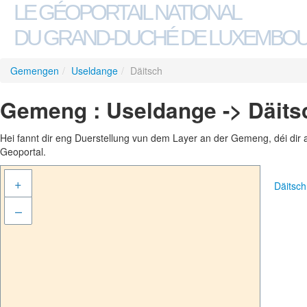
LE GÉOPORTAIL NATIONAL
DU GRAND-DUCHÉ DE LUXEMBO
Gemengen
/
Useldange
/
Däitsch
Gemeng : Useldange -> Däits
Hei fannt dir eng Duerstellung vun dem Layer an der Gemeng, déi dir 
Geoportal.
+
Däitsc
–