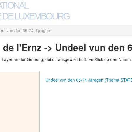
ATIONAL
 DE LUXEMBOURG
eel vun den 65-74 Järegen
 de l'Ernz -> Undeel vun den 
m Layer an der Gemeng, déi dir ausgewielt hutt. Ee Klick op den Numm 
Undeel vun den 65-74 Järegen (Thema STAT