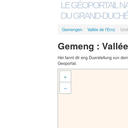
LE GÉOPORTAIL N
DU GRAND-DUCHÉ
Gemengen
/
Vallée de l'Ernz
/
Und
Gemeng : Vallée
Hei fannt dir eng Duerstellung vun de
Geoportal.
+
–