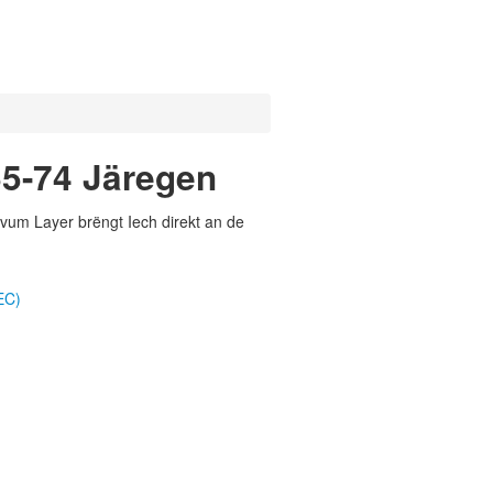
65-74 Järegen
vum Layer brëngt Iech direkt an de
EC)