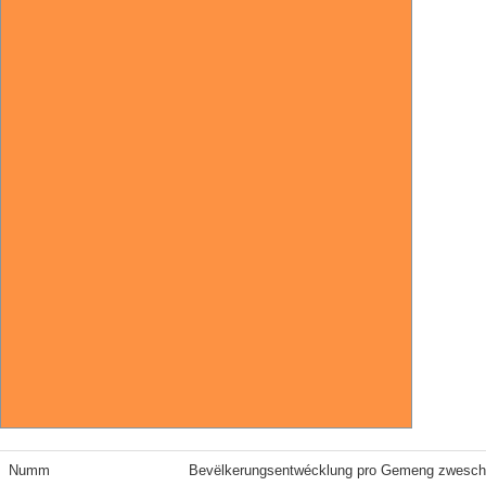
Numm
Bevëlkerungsentwécklung pro Gemeng zwesch