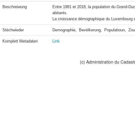
Beschreiwung
Entre 1981 et 2018, la population du Grand-D
abitants.

La croissance démographique du Luxembourg est 
Stëchwieder
Demographie,  Bevëlkerung,  Populatioun,  Zo
Komplett Metadaten
Link
(c) Administration du Cadast