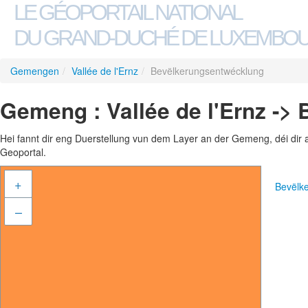
LE GÉOPORTAIL NATIONAL
DU GRAND-DUCHÉ DE LUXEMBO
Gemengen
/
Vallée de l'Ernz
/
Bevëlkerungsentwécklung
Gemeng : Vallée de l'Ernz -
Hei fannt dir eng Duerstellung vun dem Layer an der Gemeng, déi dir 
Geoportal.
+
Bevëlk
–